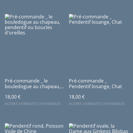
Pré-commande _ le
Pré-commande _
bouledogue au chapeau,
Pendentif losange, Chat
pendentif ou boucles
18,00 €
18,00 €
d'oreilles
AUTRES VARIANTES DISPONIBLES
AUTRES VARIANTES DISPONIBLES