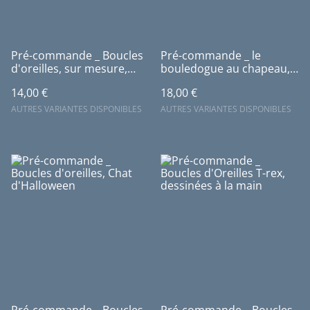
Pré-commande _ Boucles
Pré-commande _ le
d'oreilles, sur mesure,
bouledogue au chapeau,
uniques, dessinées à la
pendentif ou boucles
14,00 €
18,00 €
main
d'oreilles
AUTRES VARIANTES DISPONIBLES
AUTRES VARIANTES DISPONIBLES