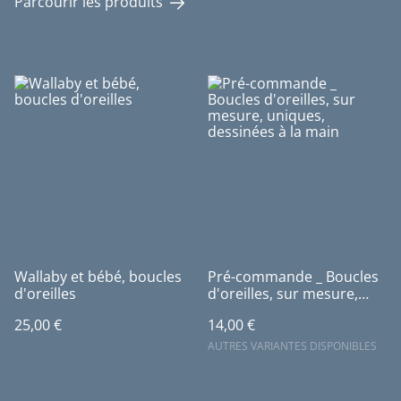
Parcourir les produits
Wallaby et bébé, boucles
Pré-commande _ Boucles
d'oreilles
d'oreilles, sur mesure,
uniques, dessinées à la
25,00 €
14,00 €
main
AUTRES VARIANTES DISPONIBLES