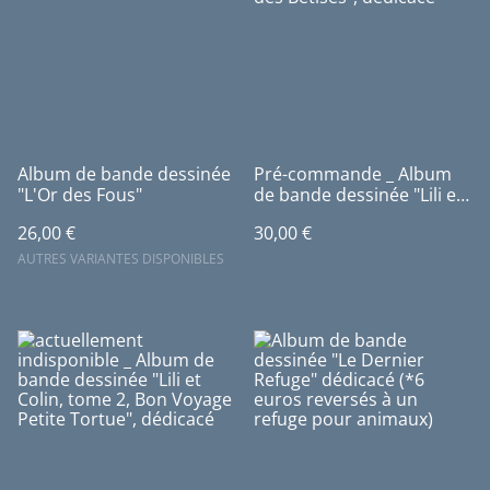
Album de bande dessinée
Pré-commande _ Album
"L'Or des Fous"
de bande dessinée "Lili et
Colin, tome 1, La Rentrée
26,00 €
30,00 €
des Bêtises", dédicacé
AUTRES VARIANTES DISPONIBLES