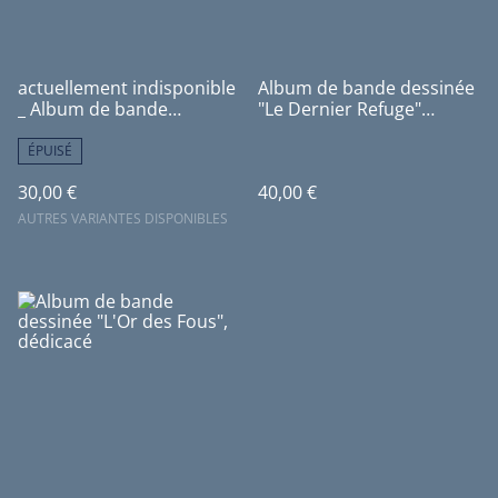
actuellement indisponible
Album de bande dessinée
_ Album de bande
"Le Dernier Refuge"
dessinée "Lili et Colin,
dédicacé (*6 euros
tome 2, Bon Voyage Petite
reversés à un refuge pour
ÉPUISÉ
Tortue", dédicacé
animaux)
30,00 €
40,00 €
AUTRES VARIANTES DISPONIBLES