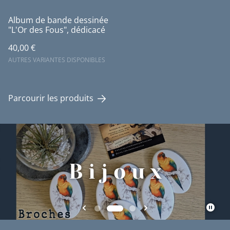
Album de bande dessinée
"L'Or des Fous", dédicacé
40,00 €
AUTRES VARIANTES DISPONIBLES
Parcourir les produits
B i j o u x
B i j o u x
B i j o u x