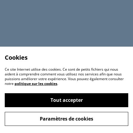
Singe Hurleur, Broche Soft
Araignée, Broche Soft
Cookies
Touch ovale
Touch ovale
Ce site Internet utilise des cookies. Ce sont de petits fichiers qui nous
12,50 €
12,50 €
aident à comprendre comment vous utilisez nos services afin que nous
puissions améliorer votre expérience. Vous pouvez également consulter
notre
politique sur les cookies
.
Tout accepter
Paramètres de cookies