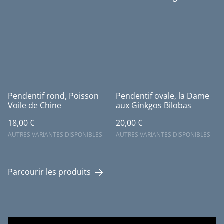
Pendentif rond, Poisson
Pendentif ovale, la Dame
Voile de Chine
aux Ginkgos Bilobas
18,00 €
20,00 €
AUTRES VARIANTES DISPONIBLES
AUTRES VARIANTES DISPONIBLES
Parcourir les produits