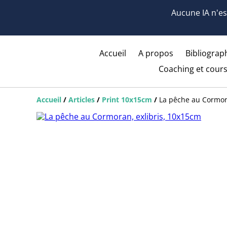
Aucune IA n'est
Accueil
A propos
Bibliograph
Coaching et cours
Accueil
/
Articles
/
Print 10x15cm
/
La pêche au Cormor