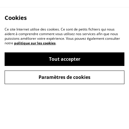
Cookies
Ce site Internet utilise des cookies. Ce sont de petits fichiers qui nous
aident à comprendre comment vous utilisez nos services afin que nous
puissions améliorer votre expérience. Vous pouvez également consulter
notre
politique sur les cookies
.
Tout accepter
A propos
Politique de cookies
Paramètres de cookies
Buy me a coffee
Politique de
Conditions générales
confidentialité
Copyright © Tous
droits réservés - Alex-
Imé