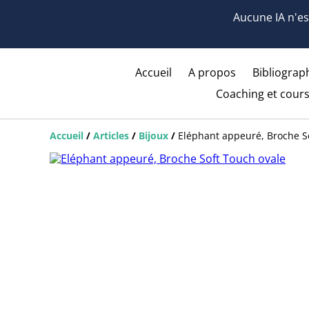
Aucune IA n'est
Accueil
A propos
Bibliograph
Coaching et cours
Accueil
/
Articles
/
Bijoux
/
Eléphant appeuré, Broche S