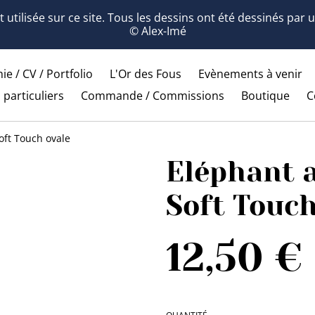
 utilisée sur ce site. Tous les dessins ont été dessinés par
© Alex-Imé
ie / CV / Portfolio
L'Or des Fous
Evènements à venir
 particuliers
Commande / Commissions
Boutique
C
oft Touch ovale
Eléphant 
Soft Touch
12,50 €