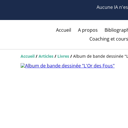
Aucune IA n'est
Accueil
A propos
Bibliograph
Coaching et cours
Accueil
/
Articles
/
Livres
/
Album de bande dessinée "L