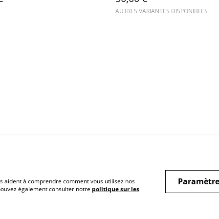
AUTRES VARIANTES DISPONIBLES
Paramètre
 nous aident à comprendre comment vous utilisez nos
 pouvez également consulter notre
politique sur les
ique de cookies
Politique de
Conditions géné
confidentialité