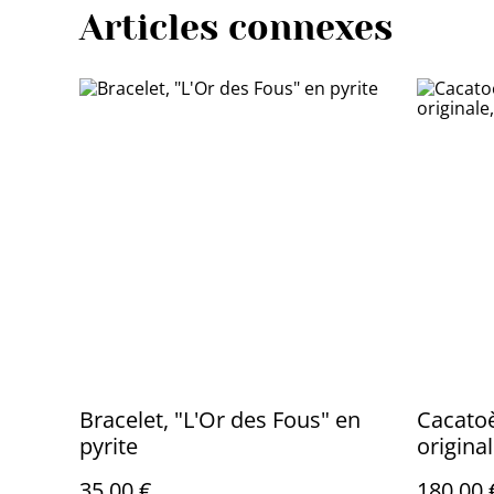
Articles connexes
Bracelet, "L'Or des Fous" en
Cacatoè
pyrite
origina
35,00 €
180,00 