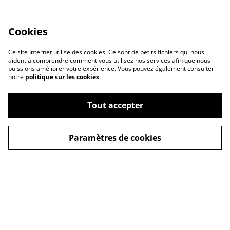
Cookies
Ce site Internet utilise des cookies. Ce sont de petits fichiers qui nous
aident à comprendre comment vous utilisez nos services afin que nous
puissions améliorer votre expérience. Vous pouvez également consulter
notre
politique sur les cookies
.
Tout accepter
A propos
Politique de cookies
Paramètres de cookies
Buy me a coffee
Politique de
Conditions générales
confidentialité
Copyright © Tous
droits réservés - Alex-
Imé