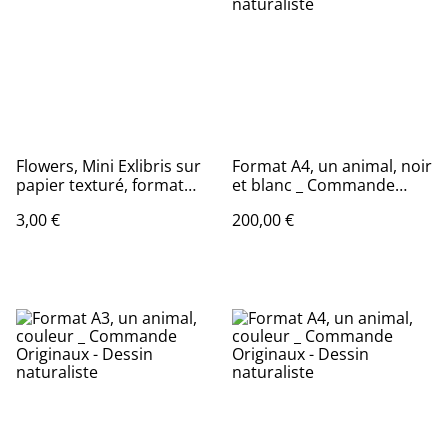
Flowers, Mini Exlibris sur
Format A4, un animal, noir
papier texturé, format
et blanc _ Commande
6,5x6,5 cm
Originaux - Dessin
3,00 €
200,00 €
naturaliste