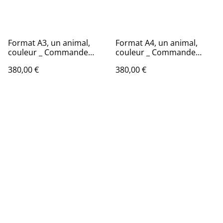
Format A3, un animal,
Format A4, un animal,
couleur _ Commande
couleur _ Commande
Originaux - Dessin
Originaux - Dessin
380,00 €
380,00 €
naturaliste
naturaliste