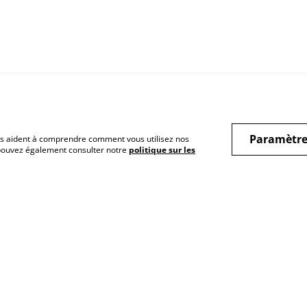
Paramètre
 nous aident à comprendre comment vous utilisez nos
 pouvez également consulter notre
politique sur les
ique de cookies
Politique de
Conditions géné
confidentialité