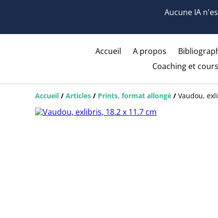
Aucune IA n'est
Accueil
A propos
Bibliograph
Coaching et cours
Accueil
/
Articles
/
Prints, format allongé
/
Vaudou, exli