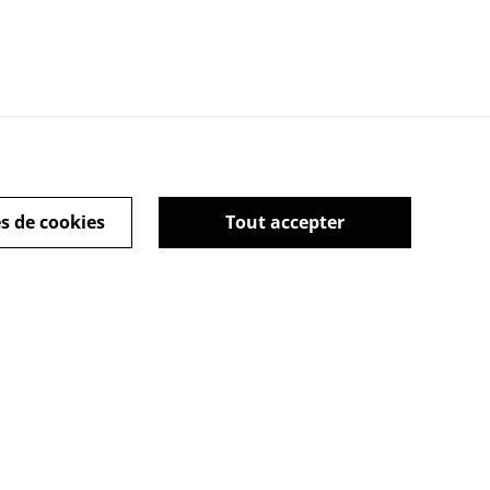
s de cookies
Tout accepter
rales
Copyright © Tous
droits réservés - Alex-
Imé
Linktree