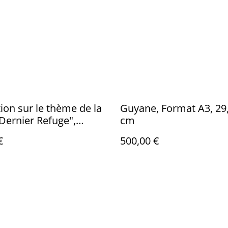
tion sur le thème de la
Guyane, Format A3, 29,
Dernier Refuge",
cm
A4 _ 30% reversés à un
€
500,00 €
 pour animaux