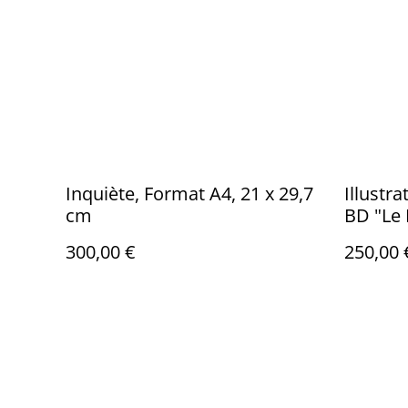
Inquiète, Format A4, 21 x 29,7
Illustra
cm
BD "Le 
format 
300,00 €
250,00 
refuge