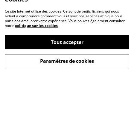
Ce site Internet utilise des cookies. Ce sont de petits fichiers qui nous
aident à comprendre comment vous utilisez nos services afin que nous
puissions améliorer votre expérience. Vous pouvez également consulter
notre
politique sur les cookies
.
Tout accepter
A propos
Politique de cookies
Paramètres de cookies
Buy me a coffee
Politique de
Conditions générales
confidentialité
Copyright © Tous
droits réservés - Alex-
Imé
Linktree