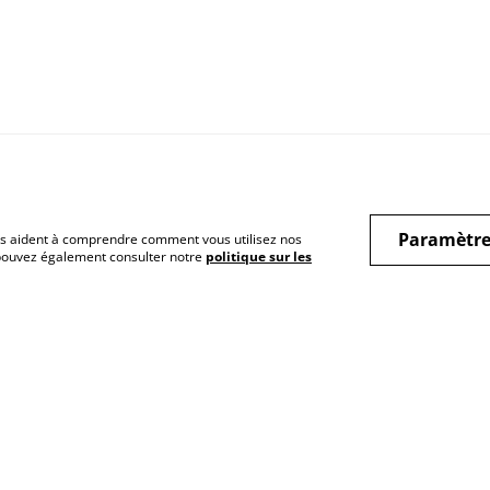
Paramètre
 nous aident à comprendre comment vous utilisez nos
 pouvez également consulter notre
politique sur les
ique de cookies
Politique de
Conditions géné
confidentialité