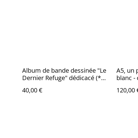
Album de bande dessinée "Le
A5, un 
Dernier Refuge" dédicacé (*6
blanc 
euros reversés à un refuge
d'illust
40,00 €
120,00 
pour animaux)