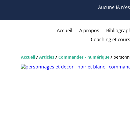
Aucune IA n'est
Accueil
A propos
Bibliograph
Coaching et cours
Accueil
/
Articles
/
Commandes - numérique
/
personna