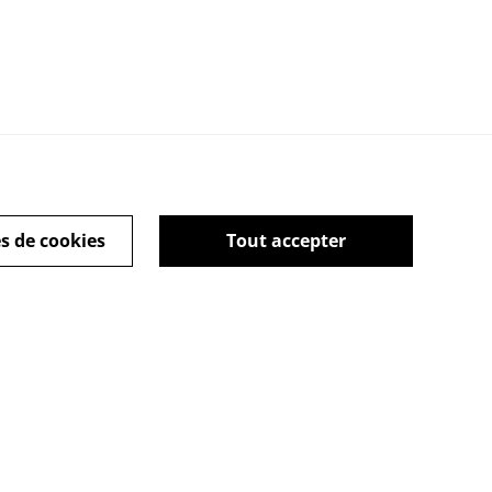
s de cookies
Tout accepter
rales
Copyright © Tous
droits réservés - Alex-
Imé
Linktree