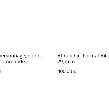
personnage, noir et
Affranchie, Format A4, 
- commande
29,7 cm
ration originale
€
400,00 €