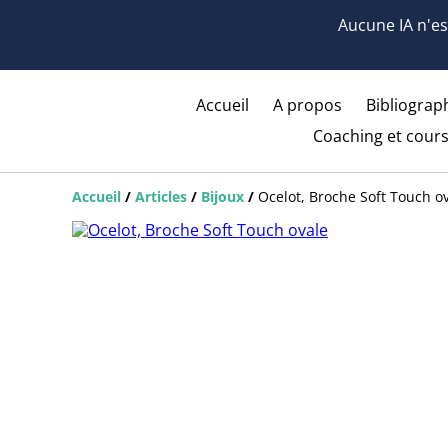
Aucune IA n'est
Accueil
A propos
Bibliograph
Coaching et cours
Accueil
/
Articles
/
Bijoux
/
Ocelot, Broche Soft Touch o