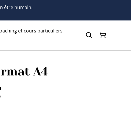
 un être humain.
oaching et cours particuliers
ormat A4
€