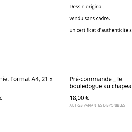
Dessin original,
vendu sans cadre,
un certificat d'authenticité s
hie, Format A4, 21 x
Pré-commande _ le
m
bouledogue au chapea
pendentif ou boucles
€
18,00 €
d'oreilles
AUTRES VARIANTES DISPONIBLES