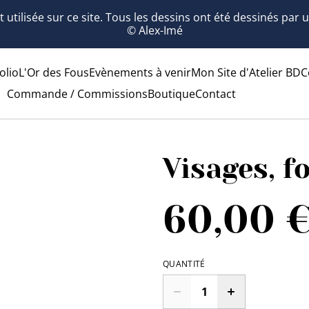
 utilisée sur ce site. Tous les dessins ont été dessinés par
© Alex-Imé
olio
L'Or des Fous
Evènements à venir
Mon Site d'Atelier BD
C
Commande / Commissions
Boutique
Contact
Visages, f
60,00 
QUANTITÉ