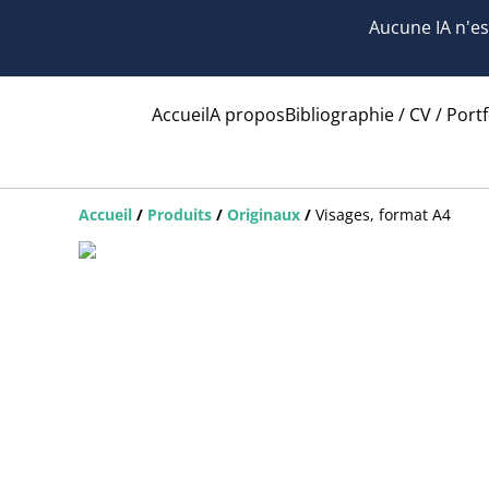
Aucune IA n'est
Accueil
A propos
Bibliographie / CV / Portf
Accueil
/
Produits
/
Originaux
/
Visages, format A4