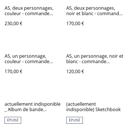
A5, deux personnages,
A5, deux personnages,
couleur - commande
noir et blanc - commande
d'illustration originale
d'illustration originale
230,00 €
170,00 €
A5, un personnage,
A5, un personnage, noir et
couleur - commande
blanc - commande
d'illustration originale
d'illustration originale
170,00 €
120,00 €
actuellement indisponible
(actuellement
_ Album de bande
indisponible) Sketchbook
dessinée "Lili et Colin,
tome 2, Bon Voyage Petite
ÉPUISÉ
ÉPUISÉ
Tortue", dédicacé