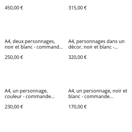
commande d'illustration
d'illustration originale
450,00 €
315,00 €
originale
A4, deux personnages,
A4, personnages dans un
noir et blanc - commande
décor, noir et blanc -
d'illustration originale
commande d'illustration
250,00 €
320,00 €
originale
A4, un personnage,
A4, un personnage, noir et
couleur - commande
blanc - commande
d'illustration originale
d'illustration originale
230,00 €
170,00 €