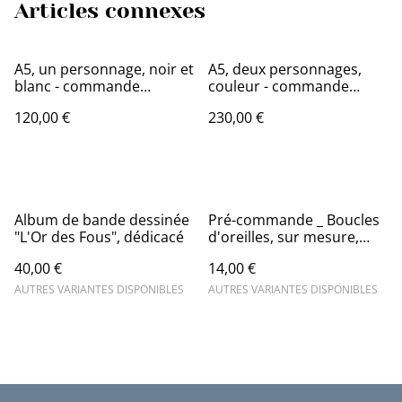
Articles connexes
A5, un personnage, noir et
A5, deux personnages,
blanc - commande
couleur - commande
d'illustration originale
d'illustration originale
120,00 €
230,00 €
Album de bande dessinée
Pré-commande _ Boucles
"L'Or des Fous", dédicacé
d'oreilles, sur mesure,
uniques, dessinées à la
40,00 €
14,00 €
main
AUTRES VARIANTES DISPONIBLES
AUTRES VARIANTES DISPONIBLES