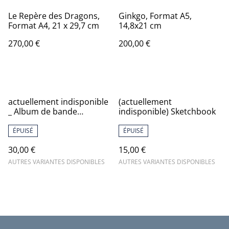
Le Repère des Dragons,
Ginkgo, Format A5,
Format A4, 21 x 29,7 cm
14,8x21 cm
270,00 €
200,00 €
actuellement indisponible
(actuellement
_ Album de bande
indisponible) Sketchbook
dessinée "Lili et Colin,
tome 2, Bon Voyage Petite
ÉPUISÉ
ÉPUISÉ
Tortue", dédicacé
30,00 €
15,00 €
AUTRES VARIANTES DISPONIBLES
AUTRES VARIANTES DISPONIBLES