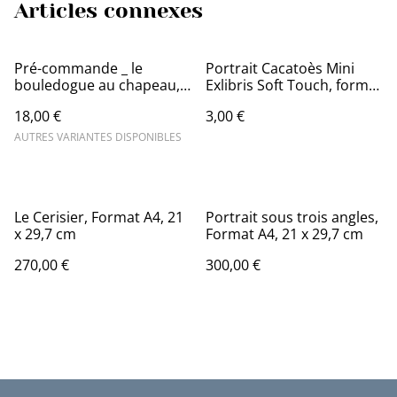
Articles connexes
Pré-commande _ le
Portrait Cacatoès Mini
bouledogue au chapeau,
Exlibris Soft Touch, format
pendentif ou boucles
6,5x6,5 cm
18,00 €
3,00 €
d'oreilles
AUTRES VARIANTES DISPONIBLES
Le Cerisier, Format A4, 21
Portrait sous trois angles,
x 29,7 cm
Format A4, 21 x 29,7 cm
270,00 €
300,00 €