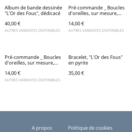
Album de bande dessinée
Pré-commande _ Boucles
"L'Or des Fous", dédicacé
d'oreilles, sur mesure,
uniques, dessinées à la
40,00 €
14,00 €
main
AUTRES VARIANTES DISPONIBLES
AUTRES VARIANTES DISPONIBLES
Pré-commande _ Boucles
Bracelet, "L'Or des Fous"
d'oreilles, sur mesure,
en pyrite
uniques, dessinées à la
14,00 €
35,00 €
main
AUTRES VARIANTES DISPONIBLES
A propos
Politique de cookies