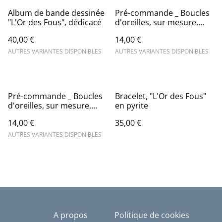
Album de bande dessinée
Pré-commande _ Boucles
"L'Or des Fous", dédicacé
d'oreilles, sur mesure,
uniques, dessinées à la
40,00 €
14,00 €
main
AUTRES VARIANTES DISPONIBLES
AUTRES VARIANTES DISPONIBLES
Pré-commande _ Boucles
Bracelet, "L'Or des Fous"
d'oreilles, sur mesure,
en pyrite
uniques, dessinées à la
14,00 €
35,00 €
main
AUTRES VARIANTES DISPONIBLES
A propos
Politique de cookies