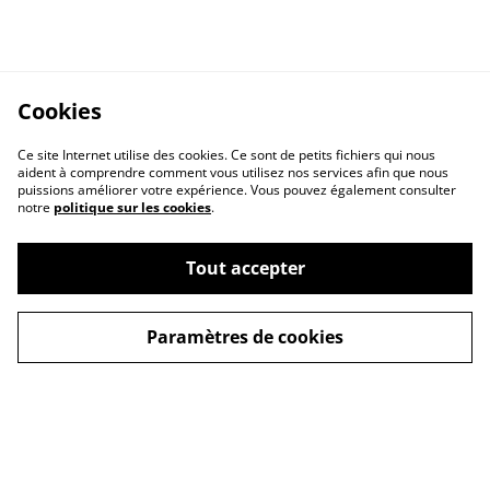
Cookies
Ce site Internet utilise des cookies. Ce sont de petits fichiers qui nous
aident à comprendre comment vous utilisez nos services afin que nous
puissions améliorer votre expérience. Vous pouvez également consulter
notre
politique sur les cookies
.
Tout accepter
A propos
Politique de cookies
Paramètres de cookies
Buy me a coffee
Politique de
Conditions générales
confidentialité
Copyright © Tous
droits réservés - Alex-